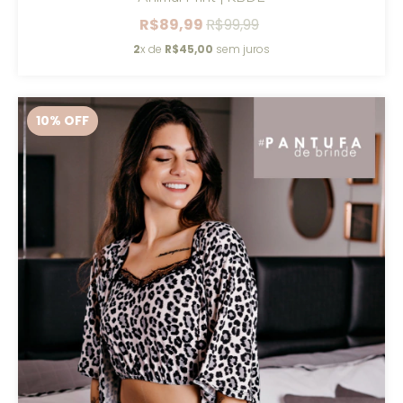
R$89,99
R$99,99
2
x de
R$45,00
sem juros
10
% OFF