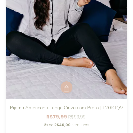
Pijama Americano Longo Cinza com Preto | T20KTQV
R$79,99
R$99,99
2
x de
R$40,00
sem juros