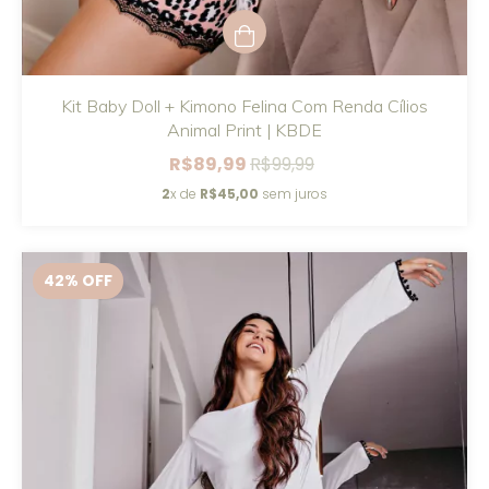
Kit Baby Doll + Kimono Felina Com Renda Cílios
Animal Print | KBDE
R$89,99
R$99,99
2
x de
R$45,00
sem juros
42
% OFF