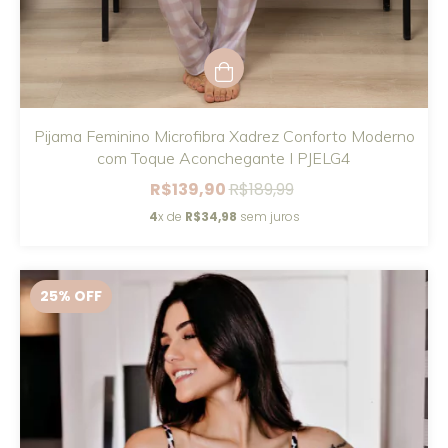
Pijama Feminino Microfibra Xadrez Conforto Moderno
com Toque Aconchegante I PJELG4
R$139,90
R$189,99
4
x de
R$34,98
sem juros
25
% OFF