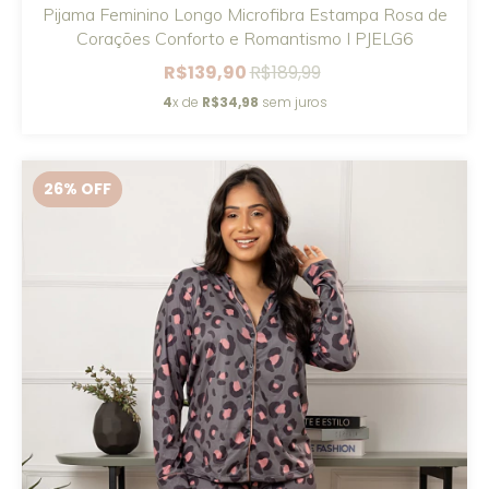
Pijama Feminino Longo Microfibra Estampa Rosa de
Corações Conforto e Romantismo I PJELG6
R$139,90
R$189,99
4
x de
R$34,98
sem juros
26
% OFF