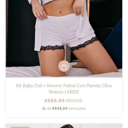
Kit Baby Doll + Kimono Felina Com Renda Cílios
Branco | KBDE
R$89,99
R$99,99
2
x de
R$45,00
sem juros