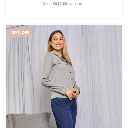
2
x de
R$37,50
sem juros
20
% OFF