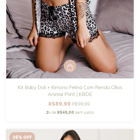
Kit Baby Doll + Kimono Felina Com Renda Cílios
Animal Print | KBDE
R$89,99
R$99,99
2
x de
R$45,00
sem juros
26
% OFF