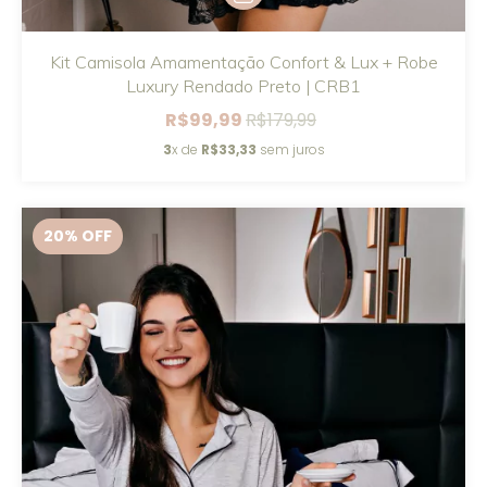
Kit Camisola Amamentação Confort & Lux + Robe
Luxury Rendado Preto | CRB1
R$99,99
R$179,99
3
x de
R$33,33
sem juros
20
% OFF