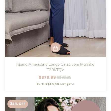
Pijama Americano Longo Cinza com Marinho|
T20KTQV
R$79,99
R$99,99
2
x de
R$40,00
sem juros
34
% OFF