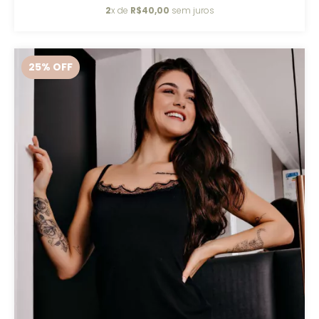
2
x de
R$40,00
sem juros
25
% OFF