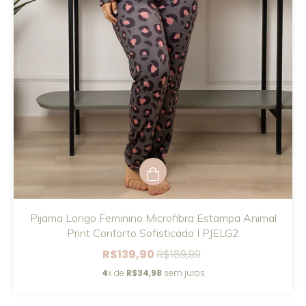
Pijama Longo Feminino Microfibra Estampa Animal
Print Conforto Sofisticado I PJELG2
R$139,90
R$189,99
4
x de
R$34,98
sem juros