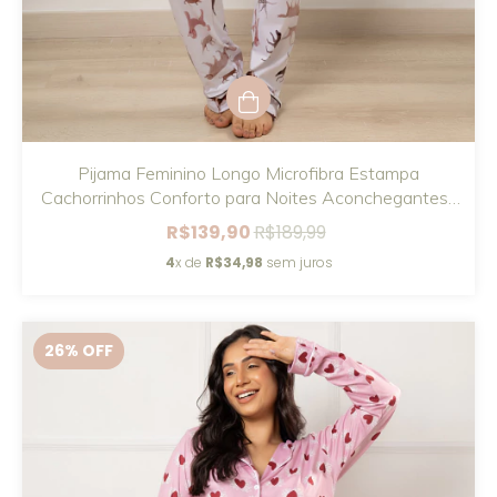
Pijama Feminino Longo Microfibra Estampa
Cachorrinhos Conforto para Noites Aconchegantes I
PJELG5
R$139,90
R$189,99
4
x de
R$34,98
sem juros
26
% OFF