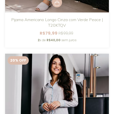
Pijama Americano Longo Cinza com Verde Peace |
T20KTQV
R$79,99
R$99,99
2
x de
R$40,00
sem juros
20
% OFF