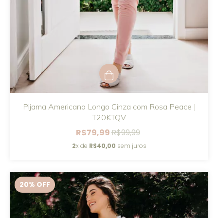
Pijama Americano Longo Cinza com Rosa Peace |
T20KTQV
R$79,99
R$99,99
2
x de
R$40,00
sem juros
20
% OFF