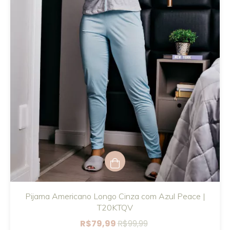
Pijama Americano Longo Cinza com Azul Peace |
T20KTQV
R$79,99
R$99,99