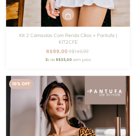
Kit 2 Camisolas Com Renda Cílios + Pantufa |
KIT2CFE
R$99,00
R$149,99
3
x de
R$33,00
sem juros
10
% OFF