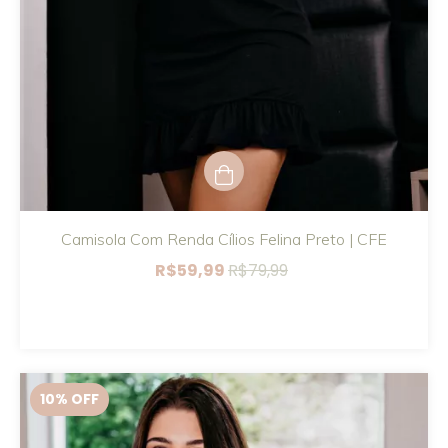
Camisola Com Renda Cílios Felina Preto | CFE
R$59,99
R$79,99
10
% OFF