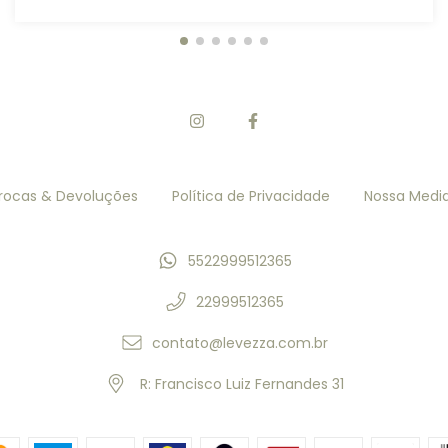
rocas & Devoluções
Política de Privacidade
Nossa Medi
5522999512365
22999512365
contato@levezza.com.br
R: Francisco Luiz Fernandes 31