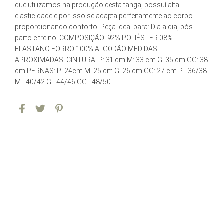
que utilizamos na produção desta tanga, possuí alta
elasticidade e por isso se adapta perfeitamente ao corpo
proporcionando conforto. Peça ideal para: Dia a dia, pós
parto e treino. COMPOSIÇÃO: 92% POLIÉSTER 08%
ELASTANO FORRO 100% ALGODÃO MEDIDAS
APROXIMADAS: CINTURA: P: 31 cm M: 33 cm G: 35 cm GG: 38
cm PERNAS: P: 24cm M: 25 cm G: 26 cm GG: 27 cm P - 36/38
M - 40/42 G - 44/46 GG - 48/50