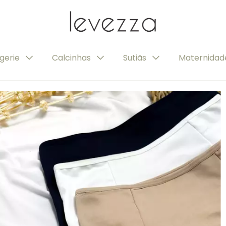
ngerie
Calcinhas
Sutiãs
Maternida