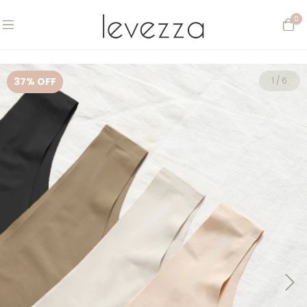
0
37
% OFF
1
/
6