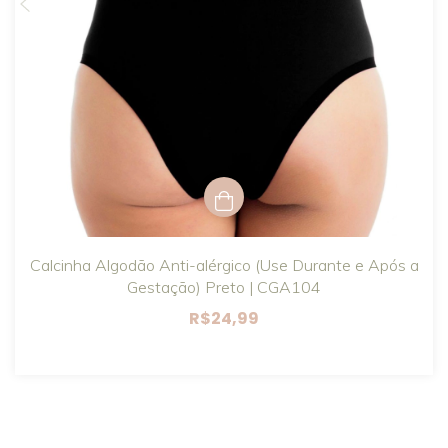
Calcinha Algodão Anti-alérgico (Use Durante e Após a
Gestação) Preto | CGA104
R$24,99