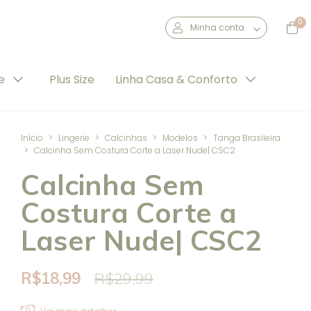
0
Minha conta
de
Plus Size
Linha Casa & Conforto
Início
>
Lingerie
>
Calcinhas
>
Modelos
>
Tanga Brasileira
>
Calcinha Sem Costura Corte a Laser Nude| CSC2
Calcinha Sem
Costura Corte a
Laser Nude| CSC2
R$18,99
R$29,99