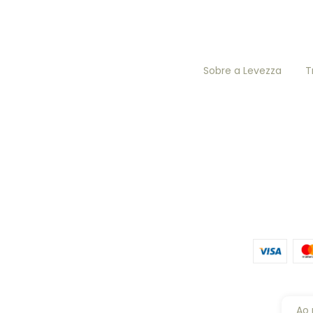
Sobre a Levezza
T
Ao 