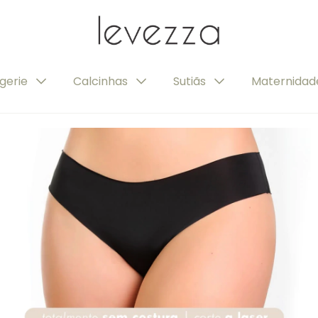
ngerie
Calcinhas
Sutiãs
Maternida