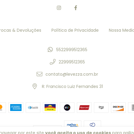
rocas & Devoluções
Política de Privacidade
Nossa Medi
5522999512365
22999512365
contato@levezza.com.br
R: Francisco Luiz Fernandes 31
navegar por este site
você aceita o uso de cookies
para agiliz