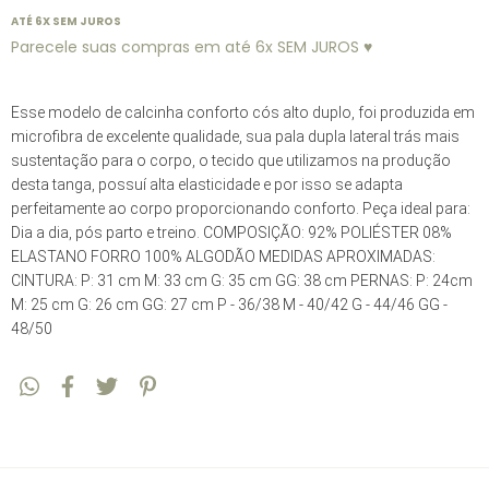
ATÉ 6X SEM JUROS
Parecele suas compras em até 6x SEM JUROS ♥
Esse modelo de calcinha conforto cós alto duplo, foi produzida em
microfibra de excelente qualidade, sua pala dupla lateral trás mais
sustentação para o corpo, o tecido que utilizamos na produção
desta tanga, possuí alta elasticidade e por isso se adapta
perfeitamente ao corpo proporcionando conforto. Peça ideal para:
Dia a dia, pós parto e treino. COMPOSIÇÃO: 92% POLIÉSTER 08%
ELASTANO FORRO 100% ALGODÃO MEDIDAS APROXIMADAS:
CINTURA: P: 31 cm M: 33 cm G: 35 cm GG: 38 cm PERNAS: P: 24cm
M: 25 cm G: 26 cm GG: 27 cm P - 36/38 M - 40/42 G - 44/46 GG -
48/50