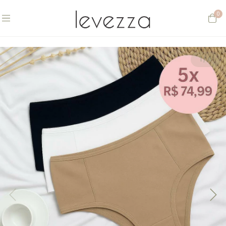
0
1
/
4