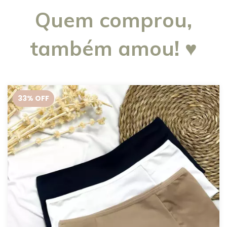
Quem comprou,
também amou! ♥
33
% OFF