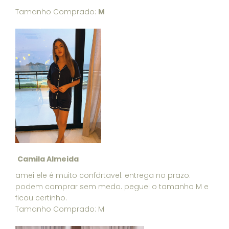
Tamanho Comprado:
M
Camila Almeida
amei ele é muito confdrtavel. entrega no prazo.
podem comprar sem medo. peguei o tamanho M e
ficou certinho.
Tamanho Comprado: M