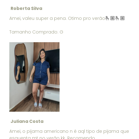
Roberta Silva
Amei, valeu super a pena. Otimo pro verão
🫰🏼🫰🏼
Tamanho Comprado: G
Juliana Costa
Amei, o pijama americano n é aql tipo de pijama que
esquenta mt no verão kk. Recomendo