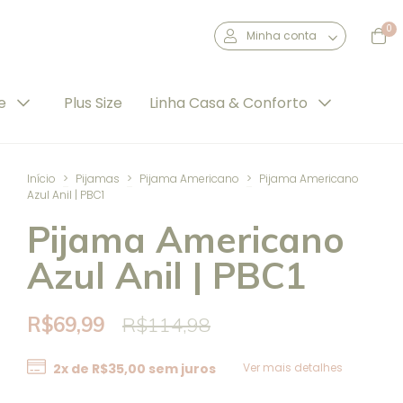
0
Minha conta
de
Plus Size
Linha Casa & Conforto
Início
>
Pijamas
>
Pijama Americano
>
Pijama Americano
Azul Anil | PBC1
Pijama Americano
Azul Anil | PBC1
R$69,99
R$114,98
2
x de
R$35,00
sem juros
Ver mais detalhes