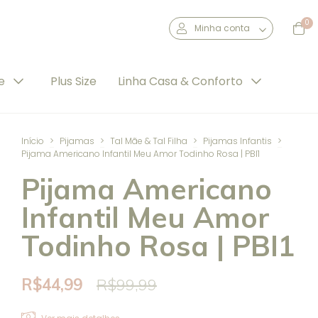
0
Minha conta
de
Plus Size
Linha Casa & Conforto
Início
>
Pijamas
>
Tal Mãe & Tal Filha
>
Pijamas Infantis
>
Pijama Americano Infantil Meu Amor Todinho Rosa | PBI1
Pijama Americano
Infantil Meu Amor
Todinho Rosa | PBI1
R$44,99
R$99,99