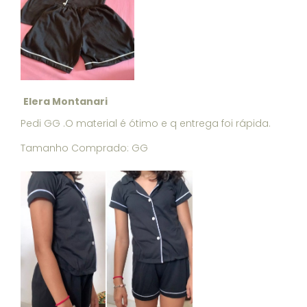
Elera Montanari
Pedi GG .O material é ótimo e q entrega foi rápida.
Tamanho Comprado: GG