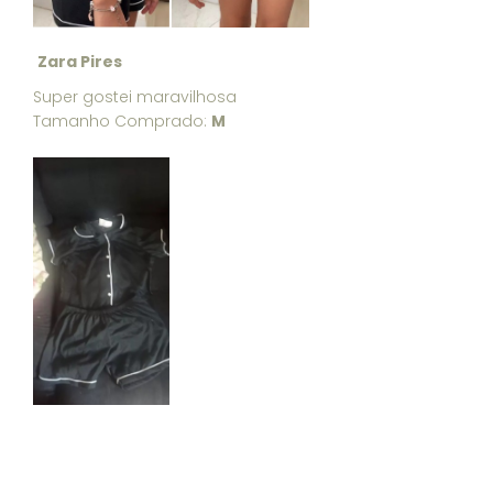
Zara Pires
Super gostei maravilhosa
Tamanho Comprado:
M