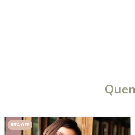
Quem
55
% OFF