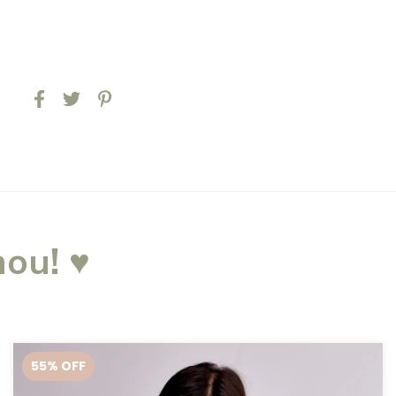
ou! ♥
55
% OFF