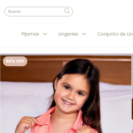
Pijamas
Lingeries
Conjunto de Li
55
% OFF