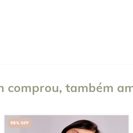
 comprou, também am
55
% OFF