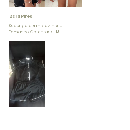
Zara Pires
Super gostei maravilhosa
Tamanho Comprado:
M