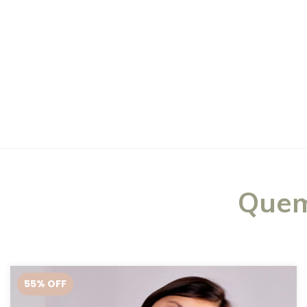
Quem
55
% OFF