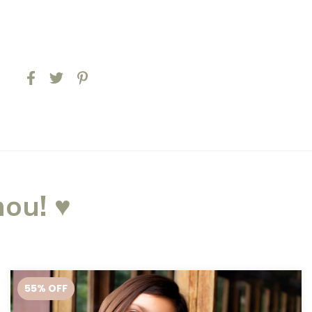
ou! ♥
55
% OFF