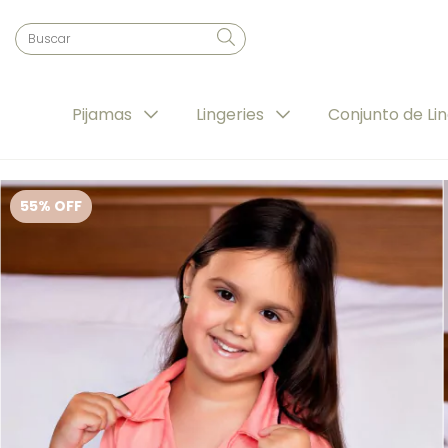
Pijamas
Lingeries
Conjunto de Li
55
% OFF