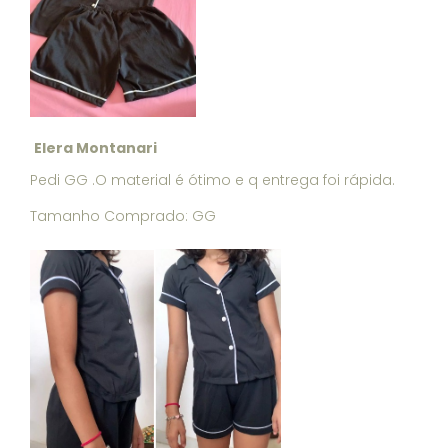
Elera Montanari
Pedi GG .O material é ótimo e q entrega foi rápida.
Tamanho Comprado: GG