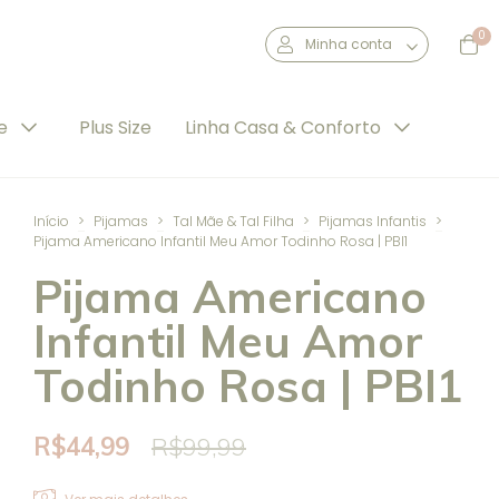
0
Minha conta
de
Plus Size
Linha Casa & Conforto
Início
>
Pijamas
>
Tal Mãe & Tal Filha
>
Pijamas Infantis
>
Pijama Americano Infantil Meu Amor Todinho Rosa | PBI1
Pijama Americano
Infantil Meu Amor
Todinho Rosa | PBI1
R$44,99
R$99,99