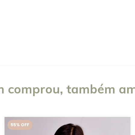
 comprou, também am
55
% OFF