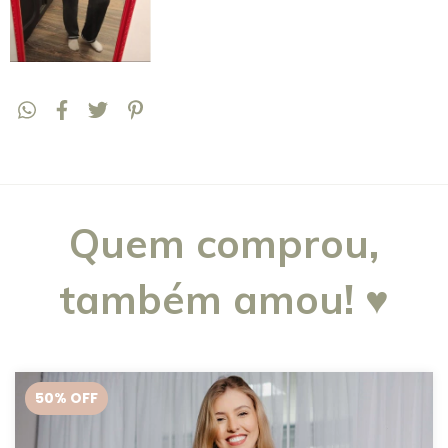
Quem comprou,
também amou! ♥
50
% OFF