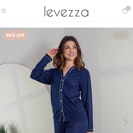
0
50
% OFF
1
/
6