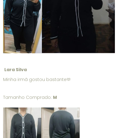
Lara Silva
Minha irmã gostou bastante🫶
Tamanho Comprado:
M