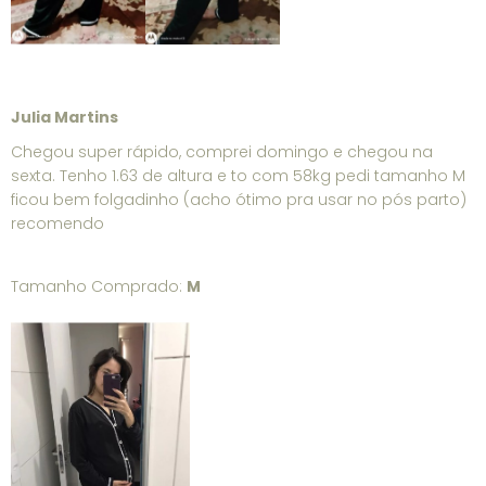
Julia Martins
Chegou super rápido, comprei domingo e chegou na
sexta. Tenho 1.63 de altura e to com 58kg pedi tamanho M
ficou bem folgadinho (acho ótimo pra usar no pós parto)
recomendo
Tamanho Comprado:
M