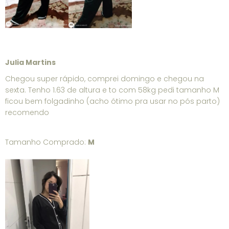
Julia Martins
Chegou super rápido, comprei domingo e chegou na
sexta. Tenho 1.63 de altura e to com 58kg pedi tamanho M
ficou bem folgadinho (acho ótimo pra usar no pós parto)
recomendo
Tamanho Comprado:
M