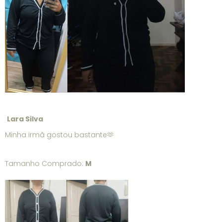
Lara Silva
Minha irmã gostou bastante🫶
Tamanho Comprado:
M