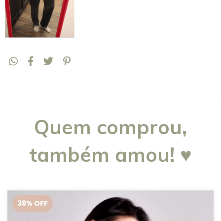
Quem comprou,
também amou! ♥
39
% OFF