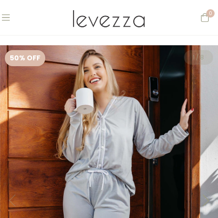
0
50
% OFF
1
/
8