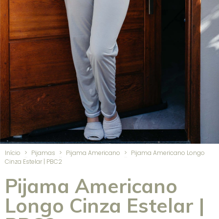
Início
>
Pijamas
>
Pijama Americano
>
Pijama Americano Longo
Cinza Estelar | PBC2
Pijama Americano
Longo Cinza Estelar |