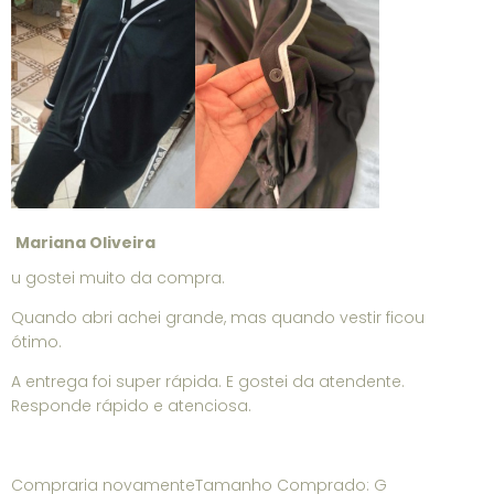
Mariana Oliveira
u gostei muito da compra.
Quando abri achei grande, mas quando vestir ficou
ótimo.
A entrega foi super rápida. E gostei da atendente.
Responde rápido e atenciosa.
Compraria novamenteTamanho Comprado: G