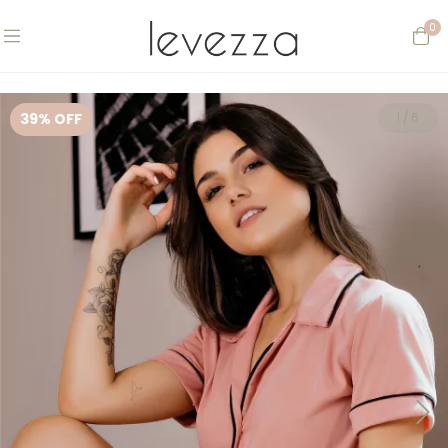
0
39
% OFF
1
/
6