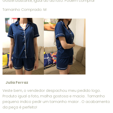
Gostei bastante, igual ao da foto. Podem comprar
Tamanho Comprado: M
Julia Ferraz
Veste bem, o vendedor despachou meu pedido logo.
Produto igual a foto, malha gostosa e macia . Tamanho
pequeno indico pedir um tamanho maior . O acabamento
da peça é perfeito!