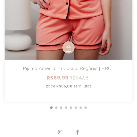
Pijama Americano Casual Begônia | PBC1
R$69,99
R$114,98
2
x de
R$35,00
sem juros