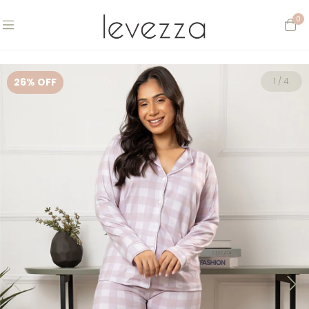
0
26
% OFF
1
/
4