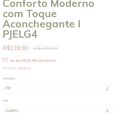
Conforto Moderno
com Toque
Aconchegante I
PJELG4
R$139,90
R$189,99
4
x de
R$34,98
sem juros
Ver mais detalhes
TAMANHO
COR