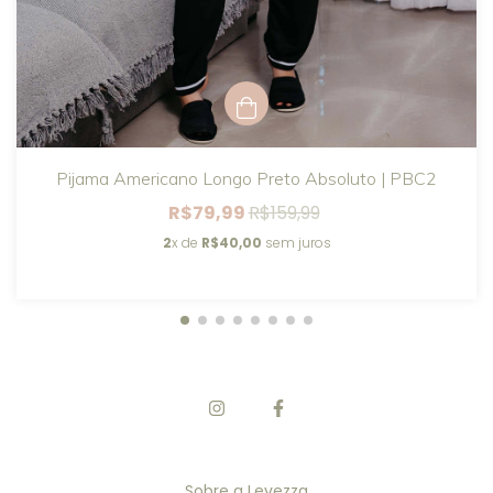
Pijama Americano Longo Preto Absoluto | PBC2
R$79,99
R$159,99
2
x de
R$40,00
sem juros
Sobre a Levezza