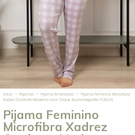
Início
>
Pijamas
>
Pijama Americano
>
Pijama Feminino Microfibra
Xadrez Conforto Moderno com Toque Aconchegante I PJELG4
Pijama Feminino
Microfibra Xadrez