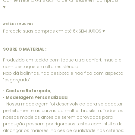
Ganhe Frete GRÁTIS acima de R$ 199,99 em compras!
♥
ATÉ 6X SEM JUROS
Parecele suas compras em até 6x SEM JUROS ♥
SOBRE O MATERIAL :
Produzido em tecido com toque ultra confort, macio e
com destaque em alta resistência.
Não dá bolinhas, não desbota e não fica com aspecto
"esgarçado".
•
Costura Reforçada
;
•
Modelagem Personalizada
;
- Nossa modelagem foi desenvolvida para se adaptar
perfeitamente as curvas da mulher brasileira. Todos os
nossos modelos antes de serem aprovados para
produção passam por rigorosos testes com intuito de
alcançar os maiores indices de qualidade nos critérios: