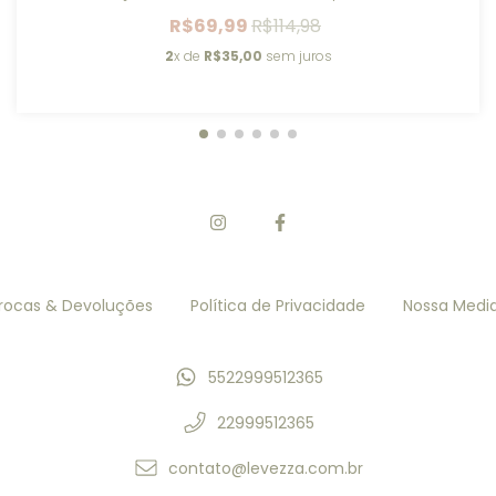
R$69,99
R$114,98
2
x de
R$35,00
sem juros
rocas & Devoluções
Política de Privacidade
Nossa Medi
5522999512365
22999512365
contato@levezza.com.br