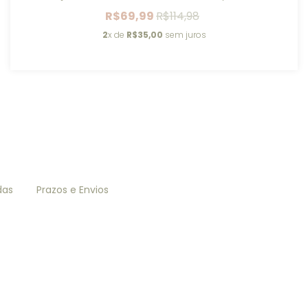
R$69,99
R$114,98
2
x de
R$35,00
sem juros
das
Prazos e Envios