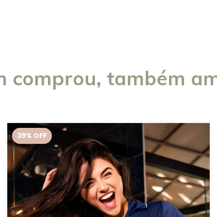
 comprou, também am
39
% OFF