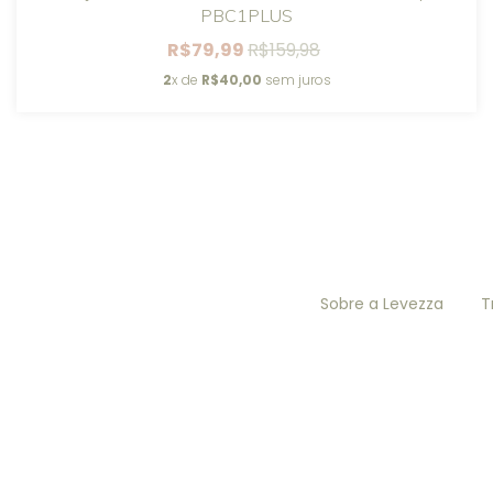
PBC1PLUS
R$79,99
R$159,98
2
x de
R$40,00
sem juros
Sobre a Levezza
T