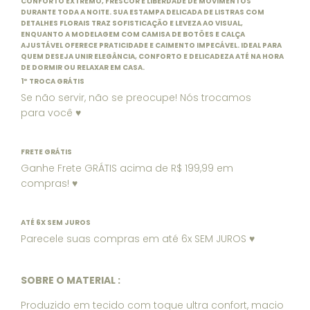
CONFORTO EXTREMO, FRESCOR E LIBERDADE DE MOVIMENTOS
DURANTE TODA A NOITE. SUA ESTAMPA DELICADA DE LISTRAS COM
DETALHES FLORAIS TRAZ SOFISTICAÇÃO E LEVEZA AO VISUAL,
ENQUANTO A MODELAGEM COM CAMISA DE BOTÕES E CALÇA
AJUSTÁVEL OFERECE PRATICIDADE E CAIMENTO IMPECÁVEL. IDEAL PARA
QUEM DESEJA UNIR ELEGÂNCIA, CONFORTO E DELICADEZA ATÉ NA HORA
DE DORMIR OU RELAXAR EM CASA.
1º TROCA GRÁTIS
Se não servir, não se preocupe! Nós trocamos
para você ♥
FRETE GRÁTIS
Ganhe Frete GRÁTIS acima de R$ 199,99 em
compras! ♥
ATÉ 6X SEM JUROS
Parecele suas compras em até 6x SEM JUROS ♥
SOBRE O MATERIAL :
Produzido em tecido com toque ultra confort, macio