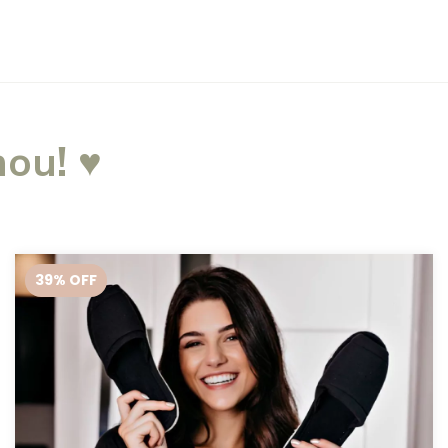
ou! ♥
39
% OFF