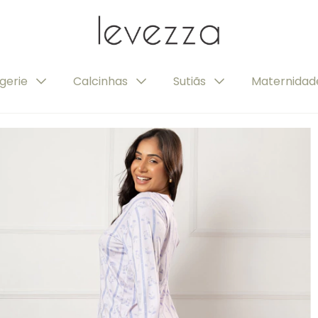
ngerie
Calcinhas
Sutiãs
Maternida