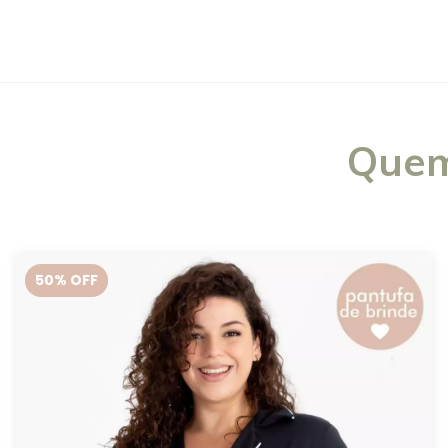
Quem
50
% OFF