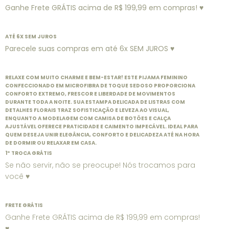
Ganhe Frete GRÁTIS acima de R$ 199,99 em compras! ♥
ATÉ 6X SEM JUROS
Parecele suas compras em até 6x SEM JUROS ♥
RELAXE COM MUITO CHARME E BEM-ESTAR! ESTE PIJAMA FEMININO
CONFECCIONADO EM MICROFIBRA DE TOQUE SEDOSO PROPORCIONA
CONFORTO EXTREMO, FRESCOR E LIBERDADE DE MOVIMENTOS
DURANTE TODA A NOITE. SUA ESTAMPA DELICADA DE LISTRAS COM
DETALHES FLORAIS TRAZ SOFISTICAÇÃO E LEVEZA AO VISUAL,
ENQUANTO A MODELAGEM COM CAMISA DE BOTÕES E CALÇA
AJUSTÁVEL OFERECE PRATICIDADE E CAIMENTO IMPECÁVEL. IDEAL PARA
QUEM DESEJA UNIR ELEGÂNCIA, CONFORTO E DELICADEZA ATÉ NA HORA
DE DORMIR OU RELAXAR EM CASA.
1º TROCA GRÁTIS
Se não servir, não se preocupe! Nós trocamos para
você ♥
FRETE GRÁTIS
Ganhe Frete GRÁTIS acima de R$ 199,99 em compras!
♥