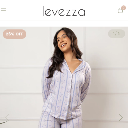
0
26
% OFF
1
/
6