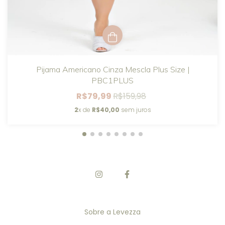
Pijama Americano Cinza Mescla Plus Size |
PBC1PLUS
R$79,99
R$159,98
2
x de
R$40,00
sem juros
Sobre a Levezza