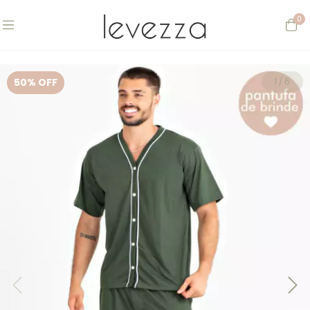
0
50
% OFF
1
/
6