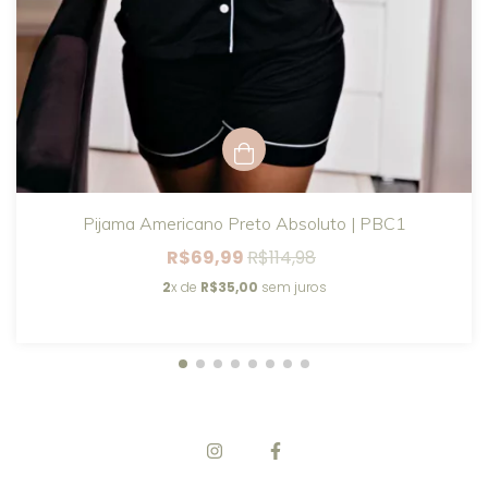
Pijama Americano Preto Absoluto | PBC1
R$69,99
R$114,98
2
x de
R$35,00
sem juros