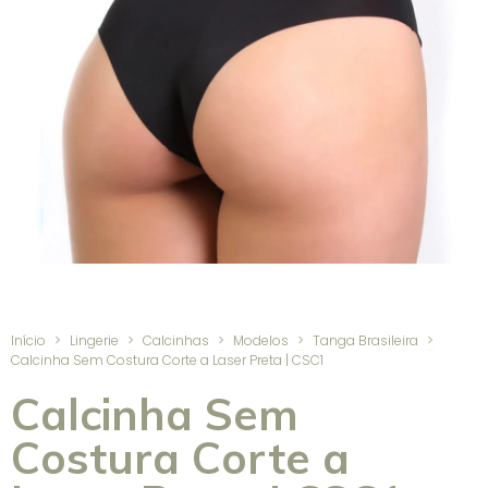
Início
>
Lingerie
>
Calcinhas
>
Modelos
>
Tanga Brasileira
>
Calcinha Sem Costura Corte a Laser Preta | CSC1
Calcinha Sem
Costura Corte a