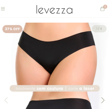
0
37
% OFF
1
/
4