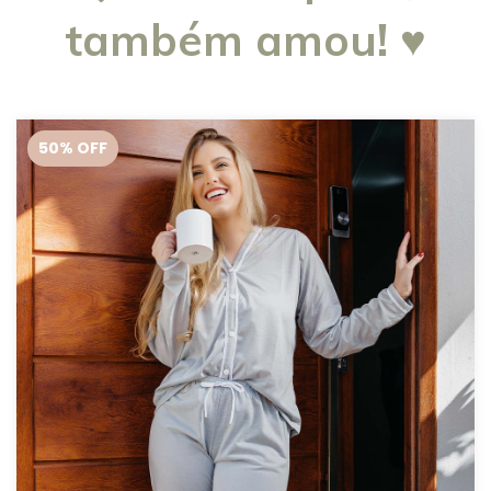
também amou! ♥
50
% OFF