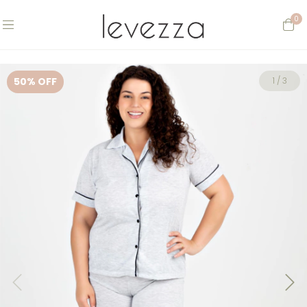
0
50
% OFF
1
/
3