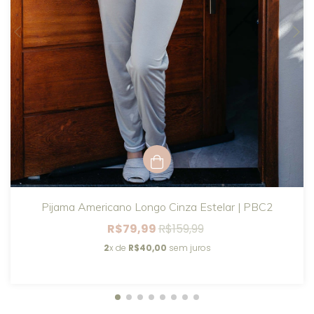
Pijama Americano Longo Cinza Estelar | PBC2
R$79,99
R$159,99
2
x de
R$40,00
sem juros