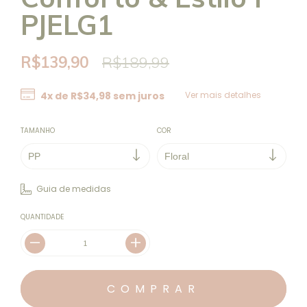
PJELG1
R$139,90
R$189,99
4
x de
R$34,98
sem juros
Ver mais detalhes
TAMANHO
COR
Guia de medidas
QUANTIDADE