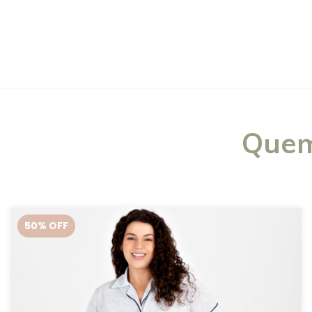
Quem
50
% OFF