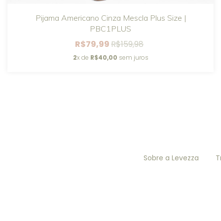
Pijama Americano Cinza Mescla Plus Size |
PBC1PLUS
R$79,99
R$159,98
2
x de
R$40,00
sem juros
Sobre a Levezza
T