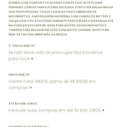
DURMA COM CONFORTO E ACORDE COM ESTILO! ESTE PIJAMA
FEMININO COM ESTAMPA FLORAL DELICADA, É FEITO EM MALHA MACIA
QUE PROPORCIONA TOQUE SUAVE NA PELE E LIBERDADE DE
MOVIMENTOS. A MODELAGEM MODERNA COM CAMISA DE BOTÕES E
CALÇA COM CÓS AJUSTÁVEL GARANTE PRATICIDADE E ELEGÂNCIA ATÉ
NA HORA DE DESCANSAR. IDEAL PARA NOITES ACONCHEGANTES E
TAMBÉM PARA RELAXAR EM CASA COM MUITO CHARME. INVISTA EM
BEM-ESTAR SEM ABRIR MÃO DA BELEZA.
1º TROCA GRÁTIS
Se não servir, não se preocupe! Nós trocamos
para você ♥
FRETE GRÁTIS
Ganhe Frete GRÁTIS acima de R$ 199,99 em
compras! ♥
ATÉ 6X SEM JUROS
Parecele suas compras em até 6x SEM JUROS ♥