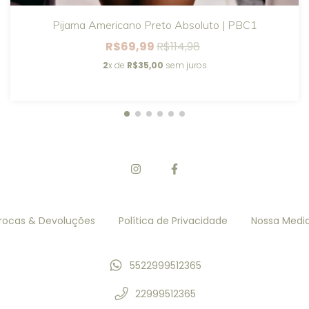
Pijama Americano Preto Absoluto | PBC1
R$69,99
R$114,98
2
x de
R$35,00
sem juros
rocas & Devoluções
Política de Privacidade
Nossa Medi
5522999512365
22999512365