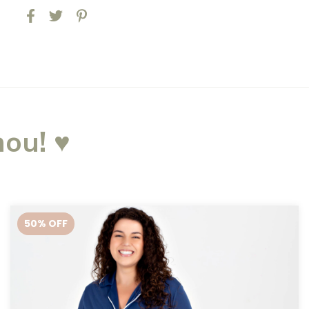
ou! ♥
50
% OFF