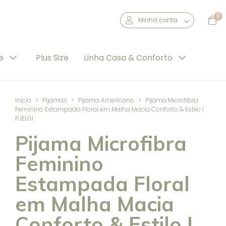
0
Minha conta
de
Plus Size
Linha Casa & Conforto
Início
>
Pijamas
>
Pijama Americano
>
Pijama Microfibra
Feminino Estampada Floral em Malha Macia Conforto & Estilo I
PJELG1
Pijama Microfibra
Feminino
Estampada Floral
em Malha Macia
Conforto & Estilo I