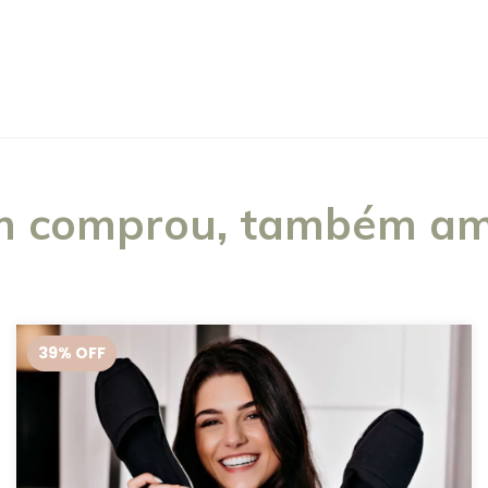
 comprou, também am
39
% OFF