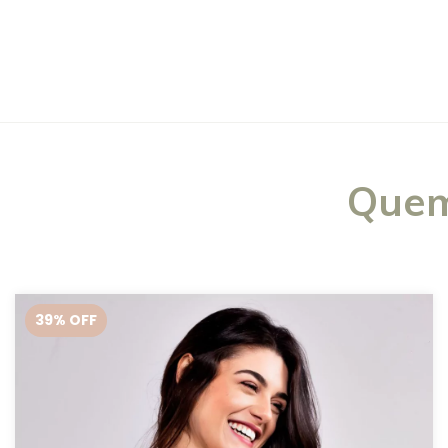
Quem
39
% OFF