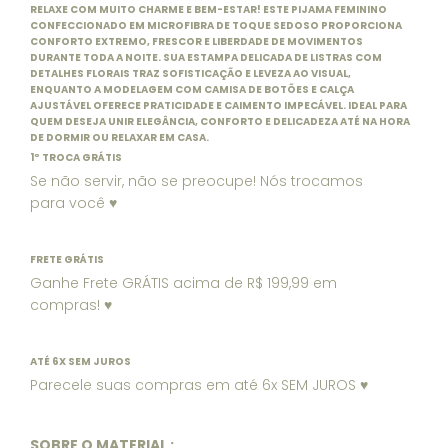
RELAXE COM MUITO CHARME E BEM-ESTAR! ESTE PIJAMA FEMININO
CONFECCIONADO EM MICROFIBRA DE TOQUE SEDOSO PROPORCIONA
CONFORTO EXTREMO, FRESCOR E LIBERDADE DE MOVIMENTOS
DURANTE TODA A NOITE. SUA ESTAMPA DELICADA DE LISTRAS COM
DETALHES FLORAIS TRAZ SOFISTICAÇÃO E LEVEZA AO VISUAL,
ENQUANTO A MODELAGEM COM CAMISA DE BOTÕES E CALÇA
AJUSTÁVEL OFERECE PRATICIDADE E CAIMENTO IMPECÁVEL. IDEAL PARA
QUEM DESEJA UNIR ELEGÂNCIA, CONFORTO E DELICADEZA ATÉ NA HORA
DE DORMIR OU RELAXAR EM CASA.
1º TROCA GRÁTIS
Se não servir, não se preocupe! Nós trocamos
para você ♥
FRETE GRÁTIS
Ganhe Frete GRÁTIS acima de R$ 199,99 em
compras! ♥
ATÉ 6X SEM JUROS
Parecele suas compras em até 6x SEM JUROS ♥
SOBRE O MATERIAL :