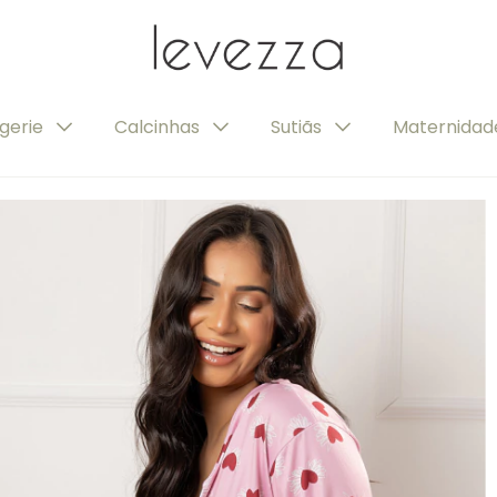
ngerie
Calcinhas
Sutiãs
Maternida