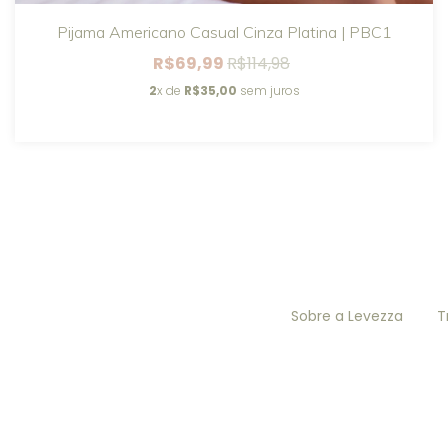
Pijama Americano Casual Cinza Platina | PBC1
R$69,99
R$114,98
2
x de
R$35,00
sem juros
Sobre a Levezza
T