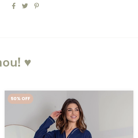
ou! ♥
50
% OFF