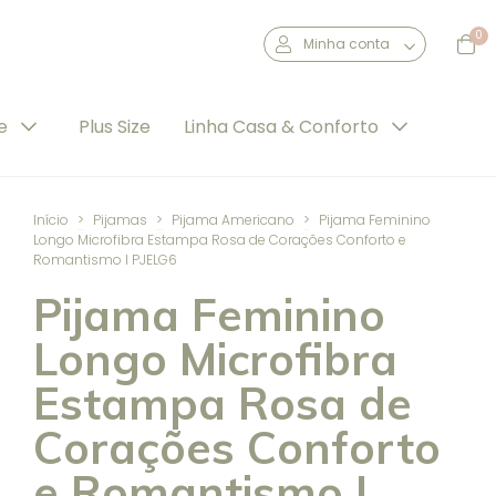
0
Minha conta
de
Plus Size
Linha Casa & Conforto
Início
>
Pijamas
>
Pijama Americano
>
Pijama Feminino
Longo Microfibra Estampa Rosa de Corações Conforto e
Romantismo I PJELG6
Pijama Feminino
Longo Microfibra
Estampa Rosa de
Corações Conforto
e Romantismo I