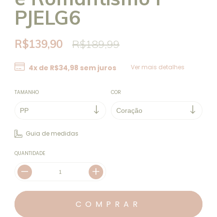
PJELG6
R$139,90
R$189,99
4
x de
R$34,98
sem juros
Ver mais detalhes
TAMANHO
COR
Guia de medidas
QUANTIDADE