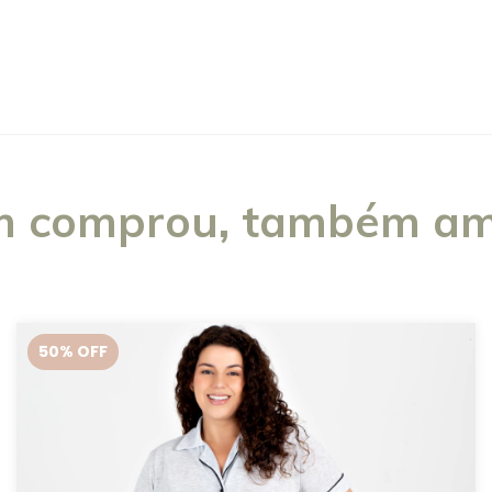
 comprou, também am
50
% OFF