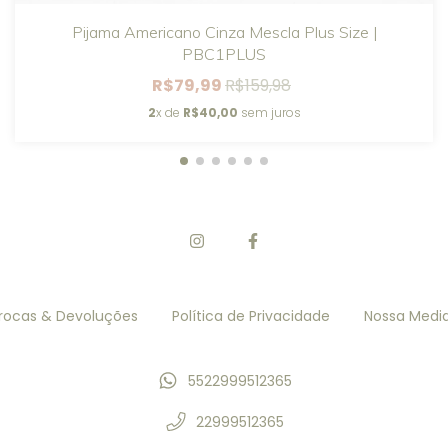
Pijama Americano Cinza Mescla Plus Size |
PBC1PLUS
R$79,99
R$159,98
2
x de
R$40,00
sem juros
rocas & Devoluções
Política de Privacidade
Nossa Medi
5522999512365
22999512365