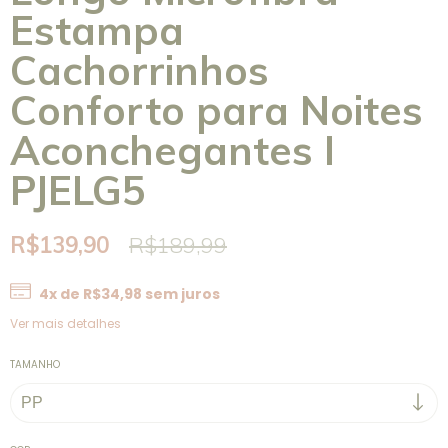
Estampa
Cachorrinhos
Conforto para Noites
Aconchegantes I
PJELG5
R$139,90
R$189,99
4
x de
R$34,98
sem juros
Ver mais detalhes
TAMANHO