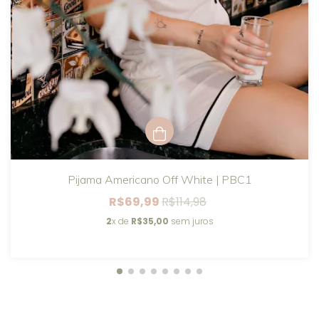
Pijama Americano Off White | PBC1
R$69,99
R$114,98
2
x de
R$35,00
sem juros