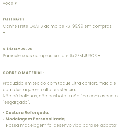
você ♥
FRETE GRÁTIS
Ganhe Frete GRÁTIS acima de R$ 199,99 em compras!
♥
ATÉ 6X SEM JUROS
Parecele suas compras em até 6x SEM JUROS ♥
SOBRE O MATERIAL :
Produzido em tecido com toque ultra confort, macio e
com destaque em alta resistência.
Não dá bolinhas, não desbota e não fica com aspecto
"esgarçado".
•
Costura Reforçada
;
•
Modelagem Personalizada
;
- Nossa modelagem foi desenvolvida para se adaptar