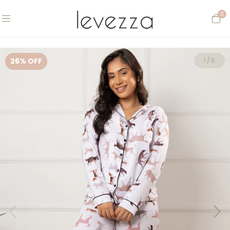
0
26
% OFF
1
/
5