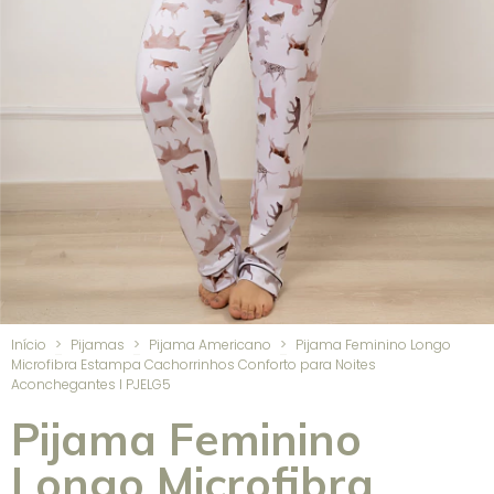
Início
>
Pijamas
>
Pijama Americano
>
Pijama Feminino Longo
Microfibra Estampa Cachorrinhos Conforto para Noites
Aconchegantes I PJELG5
Pijama Feminino
Longo Microfibra