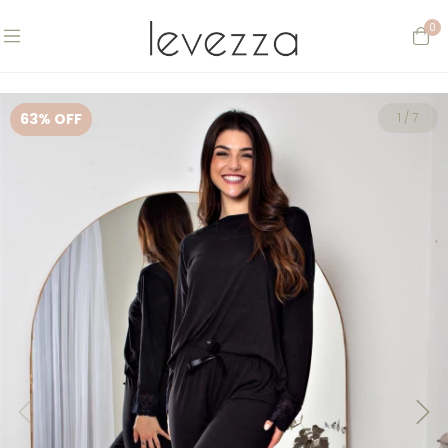
0
63
% OFF
1
/
7