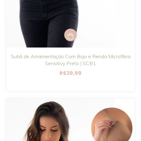
Sutiã de Amamentação Com Bojo e Renda Microfibra
Sensitivy Preto | SCB1
R$39,99