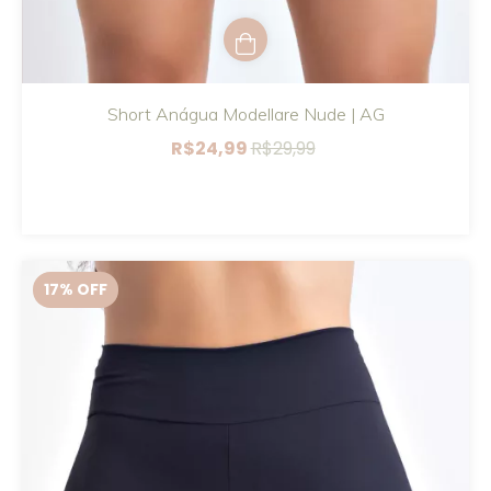
Short Anágua Modellare Nude | AG
R$24,99
R$29,99
17
% OFF