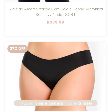
Sutiã de Amamentação Com Bojo e Renda Microfibra
Sensitivy Nude | SCB1
R$39,99
37
% OFF