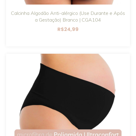
Calcinha Algodão Anti-alérgico (Use Durante e Após
a Gestação) Branco | CGA104
R$24,99