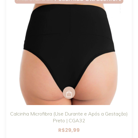
Calcinha Microfibra (Use Durante e Após a Gestação)
Preto | CGA32
R$29,99