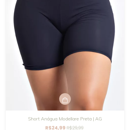
Short Anágua Modellare Preta | AG
R$24,99
R$29,99