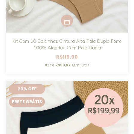
Kit Com 10 Calcinhas Cintura Alta Pala Dupla Forro
100% Algodão Com Pala Dupla
R$119,90
3
x de
R$39,97
sem juros
20
% OFF
FRETE GRÁTIS