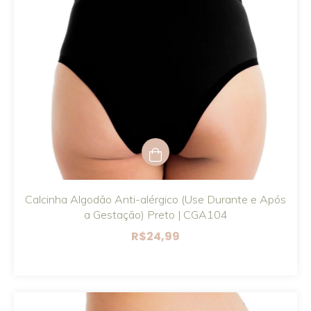
Calcinha Algodão Anti-alérgico (Use Durante e Após
a Gestação) Preto | CGA104
R$24,99