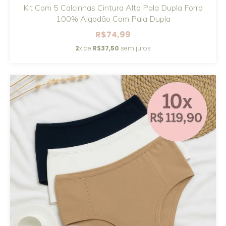
Kit Com 5 Calcinhas Cintura Alta Pala Dupla Forro
100% Algodão Com Pala Dupla
R$74,99
2
x de
R$37,50
sem juros